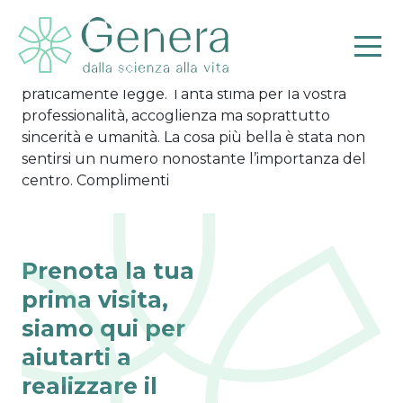
Ludovica
Il dottor Sapienza è stato il mio supporto…oramai
sono passati 8 anni. E le sue parole sono state
praticamente legge. Tanta stima per la vostra
professionalità, accoglienza ma soprattutto
sincerità e umanità. La cosa più bella è stata non
Pr
sentirsi un numero nonostante l’importanza del
centro. Complimenti
Prenota la tua
prima visita,
siamo qui per
aiutarti a
realizzare il