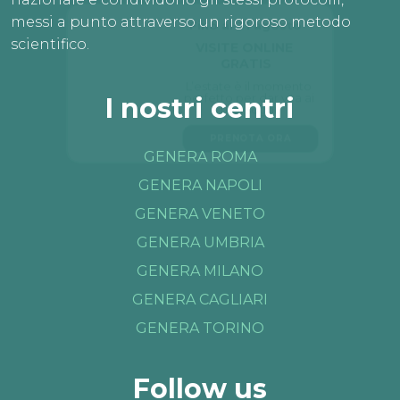
Fino al 31 agosto
messi a punto attraverso un rigoroso metodo
VISITE ONLINE 
scientifico.
GRATIS
L’estate è il momento 
perfetto per dar vita ai 
I nostri centri
tuoi sogni.
PRENOTA ORA
GENERA ROMA
GENERA NAPOLI
GENERA VENETO
GENERA UMBRIA
GENERA MILANO
GENERA CAGLIARI
GENERA TORINO
Follow us