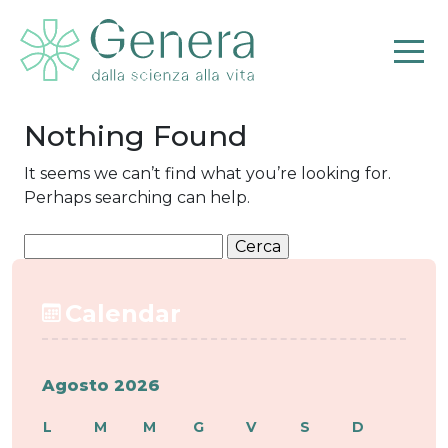
Archives
Home
Blog Archives
Nothing Found
Pr
It seems we can’t find what you’re looking for.
Perhaps searching can help.
Calendar
Agosto 2026
L
M
M
G
V
S
D