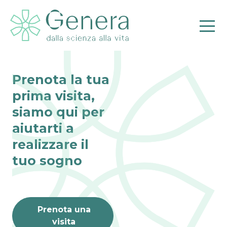
Tab loader
[wp_timeline_design id=”1″]
Prenota la tua
Pr
prima visita,
siamo qui per
aiutarti a
realizzare il
tuo sogno
Prenota una
visita