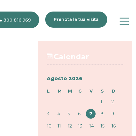
Prenota la tua visita
800 816 969
80
816
969
Calendar
Agosto 2026
L
M
M
G
V
S
D
1
2
3
4
5
6
7
8
9
10
11
12
13
14
15
16