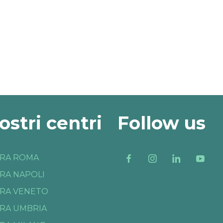
nostri centri
Follow us
RA ROMA
RA NAPOLI
RA VENETO
RA UMBRIA