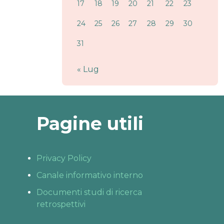
17
18
19
20
21
22
23
24
25
26
27
28
29
30
31
« Lug
Pagine utili
Privacy Policy
Canale informativo interno
Documenti studi di ricerca
retrospettivi