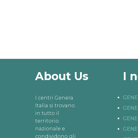
About Us
I 
GENE
I centri Genera
Italia si trovano
GENE
in tutto il
GENE
territorio
nazionale e
GENE
condividono gli