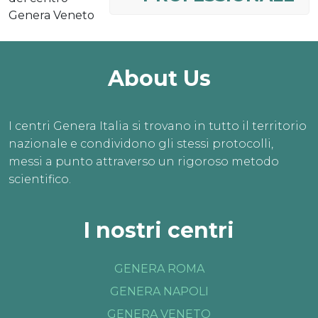
Genera Veneto
About Us
I centri Genera Italia si trovano in tutto il territorio
nazionale e condividono gli stessi protocolli,
messi a punto attraverso un rigoroso metodo
scientifico.
I nostri centri
Fino al 31 agosto
VISITE ONLINE 
GENERA ROMA
GRATIS
GENERA NAPOLI
L’estate è il momento 
perfetto per dar vita ai 
GENERA VENETO
tuoi sogni.