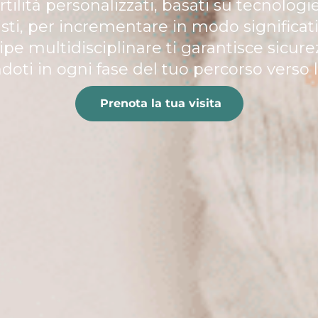
rtilità personalizzati, basati su tecnolog
listi, per incrementare in modo significat
pe multidisciplinare ti garantisce sicur
i in ogni fase del tuo percorso verso la
Prenota la tua visita