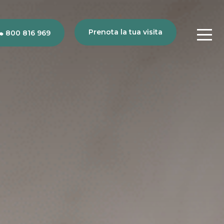
Prenota la tua visita
800 816 969
80
816
969