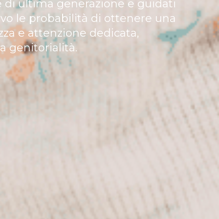
ie di ultima generazione e guidati
ivo le probabilità di ottenere una
ezza e attenzione dedicata,
 genitorialità.