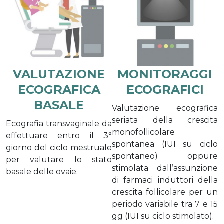
VALUTAZIONE
MONITORAGGI
ECOGRAFICA
ECOGRAFICI
BASALE
Valutazione ecografica
seriata della crescita
Ecografia transvaginale da
monofollicolare
effettuare entro il 3°
spontanea (IUI su ciclo
giorno del ciclo mestruale
spontaneo) oppure
per valutare lo stato
stimolata dall’assunzione
basale delle ovaie.
di farmaci induttori della
crescita follicolare per un
periodo variabile tra 7 e 15
gg (IUI su ciclo stimolato).