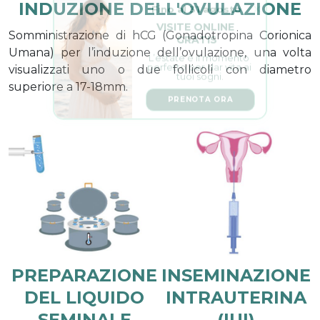
INDUZIONE DELL'OVULAZIONE
VISITE ONLINE 
GRATIS
Somministrazione di hCG (Gonadotropina Corionica
L’estate è il momento 
Umana) per l’induzione dell’ovulazione, una volta
perfetto per dar vita ai 
tuoi sogni.
visualizzati uno o due follicoli con diametro
superiore a 17-18mm.
PRENOTA ORA
PREPARAZIONE
INSEMINAZIONE
DEL LIQUIDO
INTRAUTERINA
SEMINALE
(IUI)