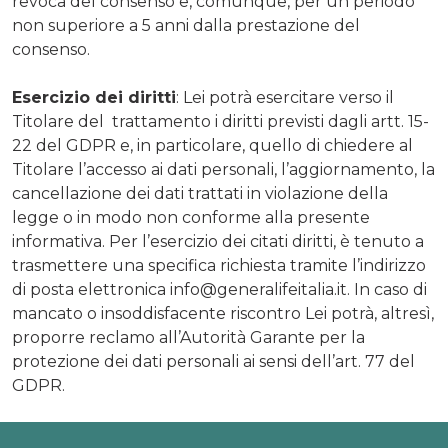
revoca del consenso e, comunque, per un periodo
non superiore a 5 anni dalla prestazione del
consenso.
Fino al 31 agosto
Esercizio dei diritti
: Lei potrà esercitare verso il
VISITE ONLINE 
Titolare del trattamento i diritti previsti dagli artt. 15-
GRATIS
22 del GDPR e, in particolare, quello di chiedere al
L’estate è il momento 
perfetto per dar vita ai 
Titolare l’accesso ai dati personali, l’aggiornamento, la
tuoi sogni.
cancellazione dei dati trattati in violazione della
PRENOTA ORA
legge o in modo non conforme alla presente
informativa. Per l’esercizio dei citati diritti, è tenuto a
trasmettere una specifica richiesta tramite l’indirizzo
di posta elettronica info@generalifeitalia.it. In caso di
mancato o insoddisfacente riscontro Lei potrà, altresì,
proporre reclamo all’Autorità Garante per la
protezione dei dati personali ai sensi dell’art. 77 del
GDPR.