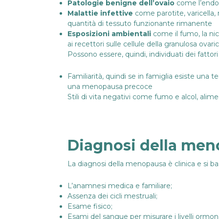
Patologie benigne dell’ovaio
come l’
endo
Malattie infettive
come parotite, varicella, 
quantità di tessuto funzionante rimanente
Esposizioni ambientali
come il fumo, la nic
ai recettori sulle cellule della granulosa ovaric
Possono essere, quindi, individuati dei fattor
Familiarità, quindi se in famiglia esiste un
una menopausa precoce
Stili di vita negativi come fumo e alcol, alim
Diagnosi della me
La diagnosi della menopausa è clinica e si basa 
L’anamnesi medica e familiare;
Assenza dei cicli mestruali;
Esame fisico;
Esami del sangue per misurare i livelli ormon