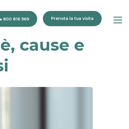
Prenota la tua visita
800 816 969
è, cause e
si
80
816
969