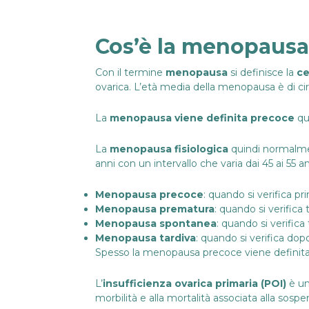
Cos’è la menopausa
Con il termine
menopausa
si definisce la
ce
ovarica. L’età media della menopausa è di cir
La
menopausa viene definita
precoce
qu
La
menopausa fisiologica
quindi normalme
anni con un intervallo che varia dai 45 ai 55 a
Menopausa precoce
: quando si verifica pr
Menopausa prematura
: quando si verifica t
Menopausa spontanea
: quando si verifica t
Menopausa tardiva
: quando si verifica dopo
Spesso la menopausa precoce viene definita 
L’
insufficienza ovarica primaria (POI)
è un
morbilità e alla mortalità associata alla sos