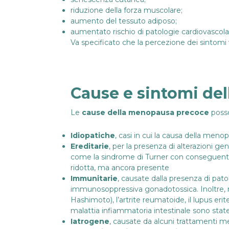
riduzione della forza muscolare;
aumento del tessuto adiposo;
aumentato rischio di patologie cardiovascolar
Va specificato che la percezione dei sintomi
Cause e sintomi de
Le
cause della menopausa
precoce
posso
Idiopatiche
, casi in cui la causa della men
Ereditarie
, per la presenza di alterazioni 
come la sindrome di Turner con conseguente 
ridotta, ma ancora presente
Immunitarie
, causate dalla presenza di pa
immunosoppressiva gonadotossica. Inoltre, mal
Hashimoto), l’artrite reumatoide, il lupus erit
malattia infiammatoria intestinale sono stat
Iatrogene
, causate da alcuni trattamenti med