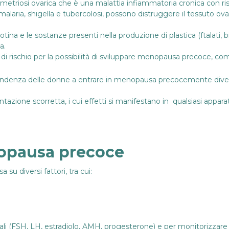
metriosi
ovarica che è una malattia infiammatoria cronica con ris
malaria, shigella e tubercolosi, possono distruggere il tessuto ov
otina e le sostanze presenti nella produzione di plastica (ftalati, 
a.
i di rischio per la possibilità di sviluppare menopausa precoce, co
a tendenza delle donne a entrare in menopausa precocemente diven
entazione scorretta, i cui effetti si manifestano in qualsiasi appar
nopausa precoce
su diversi fattori, tra cui:
ali (FSH, LH, estradiolo, AMH, progesterone) e per monitorizzare l