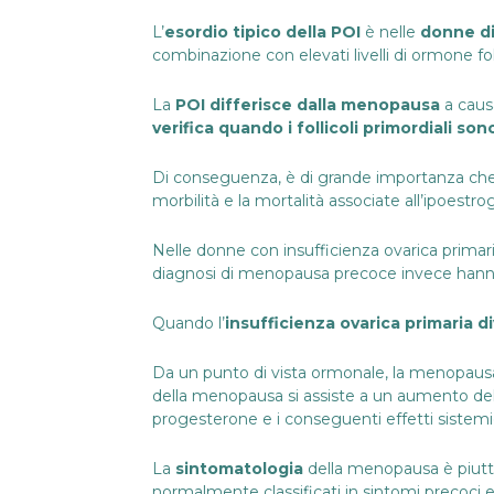
L’
esordio tipico della POI
è nelle
donne di
combinazione con elevati livelli di ormone foll
La
POI differisce dalla menopausa
a caus
verifica quando i follicoli primordiali son
Di conseguenza, è di grande importanza che
morbilità e la mortalità associate all’ipoestr
Nelle donne con insufficienza ovarica primar
diagnosi di menopausa precoce invece hanno 
Quando l’
insufficienza ovarica primaria
Da un punto di vista ormonale, la menopausa 
della menopausa si assiste a un aumento delle
progesterone e i conseguenti effetti sistemici
La
sintomatologia
della menopausa è piuttos
normalmente classificati in sintomi precoci e 