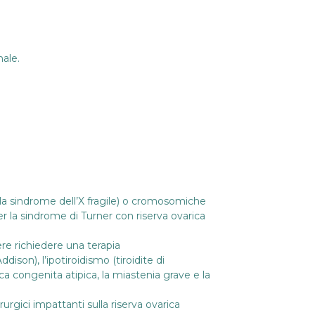
nale.
la sindrome dell’X fragile) o cromosomiche
 la sindrome di Turner con riserva ovarica
re richiedere una terapia
on), l’ipotiroidismo (tiroidite di
lica congenita atipica, la miastenia grave e la
urgici impattanti sulla riserva ovarica