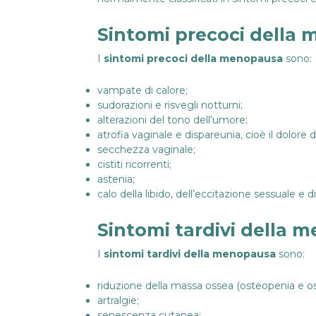
Sintomi precoci della
I
sintomi precoci della menopausa
sono:
vampate di calore;
sudorazioni e risvegli notturni;
alterazioni del tono dell’umore;
atrofia vaginale e dispareunia, cioè il dolore d
secchezza vaginale;
cistiti ricorrenti;
astenia;
calo della libido, dell’eccitazione sessuale e
Sintomi tardivi della 
I
sintomi tardivi della menopausa
sono:
riduzione della massa ossea (osteopenia e os
artralgie;
senescenza cutanea;