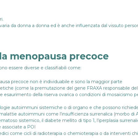
i.
 varia da donna a donna ed è anche influenzata dal vissuto perso
lla menopausa precoce
no essere diverse e classifiabili come:
opausa precoce non è individuabile e sono la maggior parte
genetiche (come la premutazione del gene FRAXA responsabile del
esaurimento della riserva ovarica o condizioni di mosaicismo per
tologie autoimmuni sistemiche o di organo e che possono richiede
attie autoimmuni come l’insufficienza surrenalica (morbo di Addis
ematoso sistemico, il diabete mellito di tipo 1, l’iperplasia surrena
e associate a POI
ici come cicli di radioterapia o chemioterapia o da interventi chir