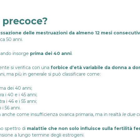
 precoce?
ssazione delle mestruazioni da almeno 12 mesi consecutiv
ca 50 anni.
ando insorge
prima dei 40 anni
.
nte si verifica con una
forbice d’età variabile da donna a d
nni, ma più in generale si può classificare come:
ima dei 40 anni;
ra i 40 e i 45 anni;
ra i 46 e i 55 anni;
 i 56 anni.
anche come insufficienza ovarica primaria, ma in realtà
le due 
o spettro di
malattie che non solo influisce sulla fertilità f
pensione a lungo termine degli estrogeni.