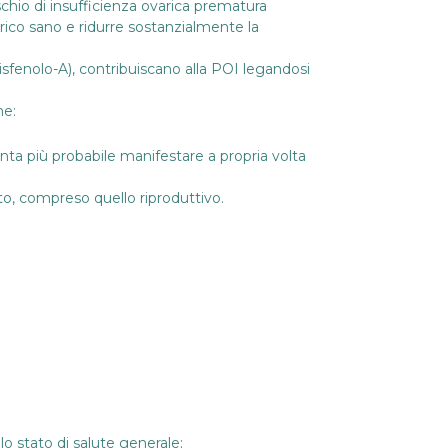
chio di insufficienza ovarica prematura
arico sano e ridurre sostanzialmente la
bisfenolo-A), contribuiscano alla POI legandosi
me:
ta più probabile manifestare a propria volta
ato, compreso quello riproduttivo.
o stato di salute generale;