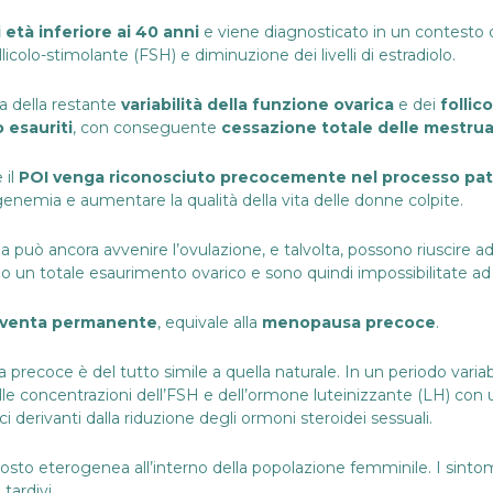
 età inferiore ai 40 anni
e viene diagnosticato in un contesto d
icolo-stimolante (FSH) e diminuzione dei livelli di estradiolo.
a della restante
variabilità della funzione ovarica
e dei
follico
o esauriti
, con conseguente
cessazione totale delle mestrua
 il
POI venga riconosciuto precocemente nel processo pat
ogenemia e aumentare la qualità della vita delle donne colpite.
ia può ancora avvenire l’ovulazione, e talvolta, possono riuscire
un totale esaurimento ovarico e sono quindi impossibilitate ad
 diventa permanente
, equivale alla
menopausa precoce
.
precoce è del tutto simile a quella naturale. In un periodo var
 concentrazioni dell’FSH e dell’ormone luteinizzante (LH) con una
 derivanti dalla riduzione degli ormoni steroidei sessuali.
to eterogenea all’interno della popolazione femminile. I sintomi 
tardivi.