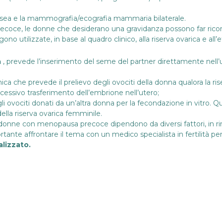
sea e la mammografia/ecografia mammaria bilaterale.
coce, le donne che desiderano una gravidanza possono far ricor
gono utilizzate, in base al quadro clinico, alla riserva ovarica e all
a
, prevede l’inserimento del seme del partner direttamente nell’
nica che prevede il prelievo degli ovociti della donna qualora la ris
cessivo trasferimento dell’embrione nell’utero;
 agli ovociti donati da un’altra donna per la fecondazione in vitro. Q
la riserva ovarica femminile.
donne con menopausa precoce dipendono da diversi fattori, in 
portante affrontare il tema con un medico specialista in fertilità per
lizzato.