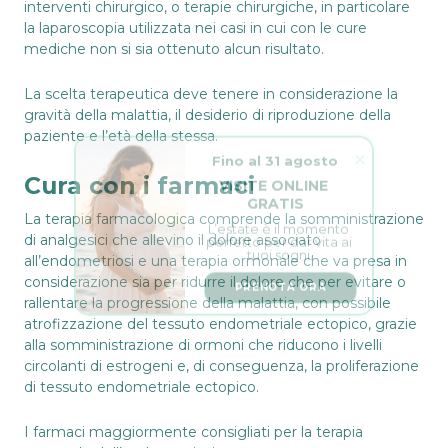
interventi chirurgico, o terapie chirurgiche, in particolare
la laparoscopia utilizzata nei casi in cui con le cure
mediche non si sia ottenuto alcun risultato.
La scelta terapeutica deve tenere in considerazione la
gravità della malattia, il desiderio di riproduzione della
paziente e l’età della stessa.
Fino al 31 agosto
VISITE ONLINE 
GRATIS
Cura con i farmaci
L’estate è il momento 
perfetto per dar vita ai 
La terapia farmacologica comprende la somministrazione
tuoi sogni.
di analgesici che allevino il dolore associato
all’endometriosi e una terapia ormonale che va presa in
PRENOTA ORA
considerazione sia per ridurre il dolore che per evitare o
rallentare la progressione della malattia, con possibile
atrofizzazione del tessuto endometriale ectopico, grazie
alla somministrazione di ormoni che riducono i livelli
circolanti di estrogeni e, di conseguenza, la proliferazione
di tessuto endometriale ectopico.
I farmaci maggiormente consigliati per la terapia