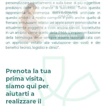
Fino al 31 agosto
personalizzare i trattamenti e sulla base di più oggettive
predizioni delle loro chance di successo. Tutto questo
VISITE ONLINE 
GRATIS
rappresenta la promessa dell’intelligenza artificiale in
questo ambito. Il nostro compito è però anche quello di
L’estate è il momento 
perfetto per dar vita ai 
frenare entusiasmi relativi ad applicazioni pionieristiche e
tuoi sogni.
attualmente soggette a costi ancora elevati, soprattutto
in un ambito come quello della PMA. L’implementazione
PRENOTA ORA
della tecnologia deve sempre essere razionalizzata con
un approccio votato alla valutazione dei costi e dei
benefici tecnici, logistici e clinici”.
Prenota la tua
prima visita,
siamo qui per
aiutarti a
realizzare il