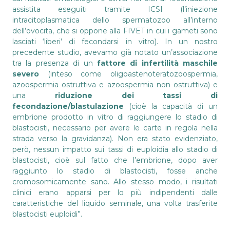
assistita eseguiti tramite ICSI (l’iniezione
intracitoplasmatica dello spermatozoo all’interno
dell’ovocita, che si oppone alla FIVET in cui i gameti sono
lasciati ‘liberi’ di fecondarsi in vitro). In un nostro
precedente studio, avevamo già notato un’associazione
tra la presenza di un
fattore di infertilità maschile
severo
(inteso come oligoastenoteratozoospermia,
azoospermia ostruttiva e azoospermia non ostruttiva) e
una
riduzione dei tassi di
fecondazione/blastulazione
(cioè la capacità di un
embrione prodotto in vitro di raggiungere lo stadio di
blastocisti, necessario per avere le carte in regola nella
strada verso la gravidanza). Non era stato evidenziato,
però, nessun impatto sui tassi di euploidia allo stadio di
blastocisti, cioè sul fatto che l’embrione, dopo aver
raggiunto lo stadio di blastocisti, fosse anche
cromosomicamente sano. Allo stesso modo, i risultati
clinici erano apparsi per lo più indipendenti dalle
caratteristiche del liquido seminale, una volta trasferite
blastocisti euploidi”.