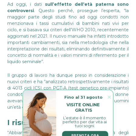
Ad oggi, i dati
sull’effetto dell’età paterna sono
controversi
. Questo perché, prosegue l’esperta, “la
maggior parte degli studi fino ad oggi condotti non
menzionava i tassi cumulativi di bambini nati vivi per
ciclo, e si basava sui criteri dell’WHO 2010, recentemente
aggiornati nel 2021. Il nuovo manuale ha infatti introdotto
importanti cambiamenti, sia nella metodologia che nella
interpretazione dei risultati, eliminando definitivamente il
concetto di normalità e i valori minimi di riferimento per il
liquido seminale”.
Il gruppo di lavoro ha dunque preso in considerazione i
nuovi criteri e ha “analizzato retrospettivamente i risultati
di 4013 cicli ICSI con PGT-A (test genetico pre-impianto)
condotti da 3101 coppie (anni 2013-2021). Le donne
Fino al 31 agosto
avevano una età media di 38,9 ± 3,2, mentre gli uomini
VISITE ONLINE 
un’età di 41,9 ± 5,7 anni.
GRATIS
L’estate è il momento 
I risultati
perfetto per dar vita ai 
tuoi sogni.
“Abbiamo osservato come una ridotta motilità degli
PRENOTA ORA