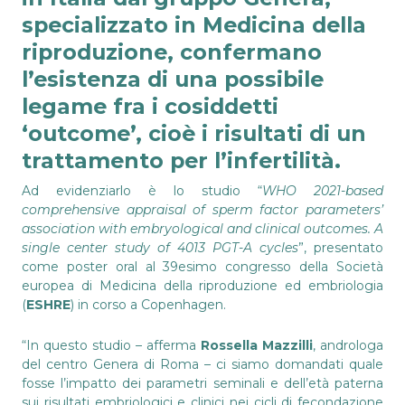
specializzato in Medicina della
riproduzione, confermano
l’esistenza di una possibile
legame fra i cosiddetti
‘outcome’, cioè i risultati di un
trattamento per l’infertilità.
Ad evidenziarlo è lo studio “
WHO 2021-based
comprehensive appraisal of sperm factor parameters’
association with embryological and clinical outcomes. A
single center study of 4013 PGT-A cycles
”, presentato
come poster oral al 39esimo congresso della Società
europea di Medicina della riproduzione ed embriologia
(
ESHRE
) in corso a Copenhagen.
“In questo studio – afferma
Rossella Mazzilli
, androloga
del centro Genera di Roma – ci siamo domandati quale
fosse l’impatto dei parametri seminali e dell’età paterna
sui risultati embriologici e clinici nei cicli di fecondazione