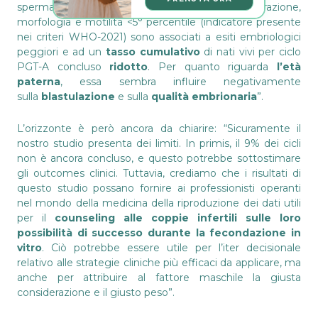
spermatozoi e la presenza di una concentrazione,
morfologia e motilità <5° percentile (indicatore presente
nei criteri WHO-2021) sono associati a esiti embriologici
peggiori e ad un
tasso cumulativo
di nati vivi per ciclo
PGT-A concluso
ridotto
. Per quanto riguarda
l’età
paterna
, essa sembra influire negativamente
sulla
blastulazione
e sulla
qualità embrionaria
”.
L’orizzonte è però ancora da chiarire: “Sicuramente il
nostro studio presenta dei limiti. In primis, il 9% dei cicli
non è ancora concluso, e questo potrebbe sottostimare
gli outcomes clinici. Tuttavia, crediamo che i risultati di
questo studio possano fornire ai professionisti operanti
nel mondo della medicina della riproduzione dei dati utili
per il
counseling alle coppie infertili sulle loro
possibilità di successo durante la fecondazione in
vitro
. Ciò potrebbe essere utile per l’iter decisionale
relativo alle strategie cliniche più efficaci da applicare, ma
anche per attribuire al fattore maschile la giusta
considerazione e il giusto peso”.