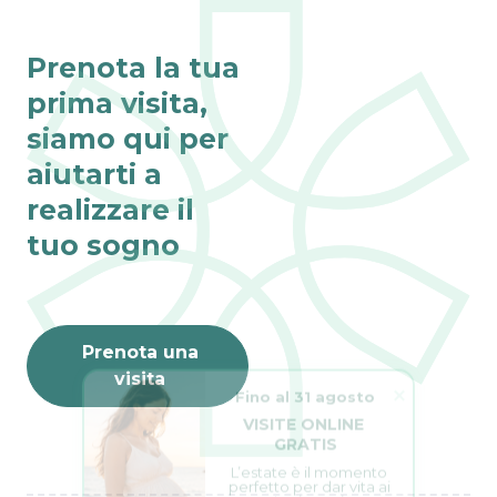
Prenota la tua
prima visita,
siamo qui per
aiutarti a
realizzare il
tuo sogno
Prenota una
visita
Fino al 31 agosto
VISITE ONLINE 
GRATIS
L’estate è il momento 
perfetto per dar vita ai 
tuoi sogni.