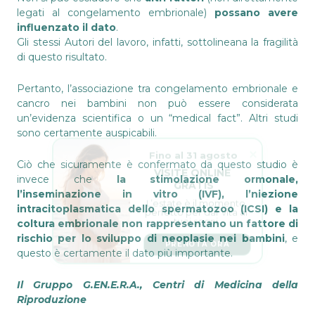
legati al congelamento embrionale)
possano avere
influenzato il dato
.
Gli stessi Autori del lavoro, infatti, sottolineana la fragilità
di questo risultato.
Pertanto, l’associazione tra congelamento embrionale e
cancro nei bambini non può essere considerata
un’evidenza scientifica o un “medical fact”. Altri studi
sono certamente auspicabili.
Fino al 31 agosto
VISITE ONLINE 
Ciò che sicuramente è confermato da questo studio è
GRATIS
invece che
la stimolazione ormonale,
L’estate è il momento 
l’inseminazione in vitro (IVF), l’niezione
perfetto per dar vita ai 
tuoi sogni.
intracitoplasmatica dello spermatozoo (ICSI) e la
coltura embrionale non rappresentano un fattore di
PRENOTA ORA
rischio per lo sviluppo di neoplasie nei bambini
, e
questo è certamente il dato più importante.
Il Gruppo G.EN.E.R.A., Centri di Medicina della
Riproduzione