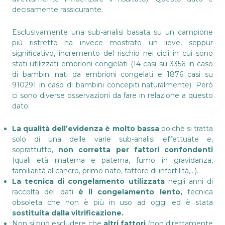
decisamente rassicurante.
Esclusivamente una sub-analisi basata su un campione
più ristretto ha invece mostrato un lieve, seppur
significativo, incremento del rischio nei cicli in cui sono
stati utilizzati embrioni congelati (14 casi su 3356 in caso
di bambini nati da embrioni congelati e 1876 casi su
910291 in caso di bambini concepiti naturalmente). Però
ci sono diverse osservazioni da fare in relazione a questo
dato:
La qualità dell’evidenza è molto bassa
poiché si tratta
solo di una delle varie sub-analisi effettuate e,
soprattutto,
non corretta per fattori confondenti
(quali età materna e paterna, fumo in gravidanza,
familiarità al cancro, primo nato, fattore di infertilità,…).
La tecnica di congelamento utilizzata
negli anni di
raccolta dei dati
è il congelamento lento,
tecnica
obsoleta che non è più in uso ad oggi ed è stata
sostituita dalla vitrificazione.
Non si può escludere che
altri fattori
(non direttamente