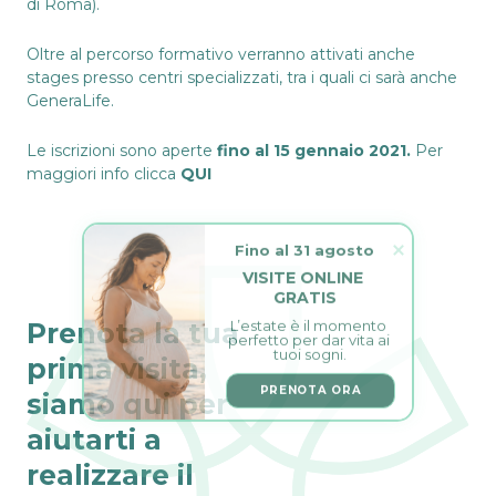
di Roma).
Oltre al percorso formativo verranno attivati anche
stages presso centri specializzati, tra i quali ci sarà anche
GeneraLife.
Le iscrizioni sono aperte
fino al 15 gennaio 2021.
Per
maggiori info clicca
QUI
Fino al 31 agosto
VISITE ONLINE 
GRATIS
L’estate è il momento 
Prenota la tua
perfetto per dar vita ai 
tuoi sogni.
prima visita,
PRENOTA ORA
siamo qui per
aiutarti a
realizzare il