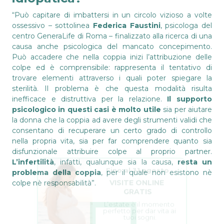
“Può capitare di imbattersi in un circolo vizioso a volte
ossessivo – sottolinea
Federica Faustini
, psicologa del
centro GeneraLife di Roma – finalizzato alla ricerca di una
causa anche psicologica del mancato concepimento.
Può accadere che nella coppia inizi l’attribuzione delle
colpe ed è comprensibile: rappresenta il tentativo di
trovare elementi attraverso i quali poter spiegare la
sterilità. Il problema è che questa modalità risulta
inefficace e distruttiva per la relazione.
Il supporto
psicologico in questi casi è molto utile
sia per aiutare
la donna che la coppia ad avere degli strumenti validi che
consentano di recuperare un certo grado di controllo
nella propria vita, sia per far comprendere quanto sia
disfunzionale attribuire colpe al proprio partner.
L’infertilità
, infatti, qualunque sia la causa,
resta un
Fino al 31 agosto
problema della coppia
, per il quale non esistono nè
VISITE ONLINE 
colpe nè responsabilità”.
GRATIS
L’estate è il momento 
perfetto per dar vita ai 
tuoi sogni.