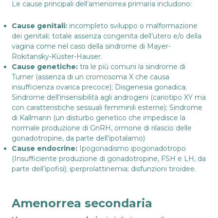
Le cause principali dell’amenorrea primaria includono:
Cause genitali:
incompleto sviluppo o malformazione
dei genitali; totale assenza congenita dell’utero e/o della
vagina come nel caso della sindrome di Mayer-
Rokitansky-Küster-Hauser.
Cause genetiche:
tra le più comuni la sindrome di
Turner (assenza di un cromosoma X che causa
insufficienza ovarica precoce); Disgenesia gonadica;
Sindrome dell’insensibilità agli androgeni (cariotipo XY ma
con caratteristiche sessuali femminili esterne); Sindrome
di Kallmann (un disturbo genetico che impedisce la
normale produzione di GnRH, ormone di rilascio delle
gonadotropine, da parte dell’ipotalamo)
Cause endocrine:
Ipogonadismo ipogonadotropo
(Insufficiente produzione di gonadotropine, FSH e LH, da
parte dell’ipofisi); iperprolattinemia; disfunzioni tiroidee.
Amenorrea secondaria