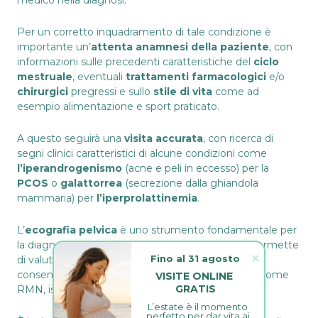
medico nella diagnosi.
Per un corretto inquadramento di tale condizione è
importante un’
attenta anamnesi della paziente
, con
informazioni sulle precedenti caratteristiche del
ciclo
mestruale
, eventuali
trattamenti
farmacologici
e/o
chirurgici
pregressi e sullo
stile di vita
come ad
esempio alimentazione e sport praticato.
A questo seguirà una
visita accurata
, con ricerca di
segni clinici caratteristici di alcune condizioni come
l’iperandrogenismo
(acne e peli in eccesso) per la
PCOS
o
galattorrea
(secrezione dalla ghiandola
mammaria) per
l’iperprolattinemia
.
L’
ecografia pelvica
è uno strumento fondamentale per
la diagnosi eziologica dell’amenorrea in quanto permette
Fino al 31 agosto
di valutare la morfologia dell’utero e delle ovaie e
consente di porre indicazioni ad esami di II livello come
VISITE ONLINE 
GRATIS
RMN, isteroscopia.
L’estate è il momento 
perfetto per dar vita ai 