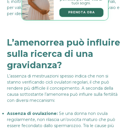
È inoltre importante l’esecuzione di dosaggi ormonali,
tuoi sogni.
per valutare l’integrità dell’asse ipotalamo-ipofisi-ovaio e
PRENOTA ORA
per identificare disordini endocrinologici.
L’amenorrea può influire
sulla ricerca di una
gravidanza?
L’assenza di mestruazioni spesso indica che non si
stanno verificando cicli ovulatori regolari, il che può
rendere più difficile il concepimento. A seconda della
causa sottostante l’amenorrea può influire sulla fertilità
con diversi meccanismi:
Assenza di ovulazione:
Se una donna non ovula
regolarmente, non rilascia un’ovocita maturo che può
essere fecondato dallo spermarozoo. Tra le cause più