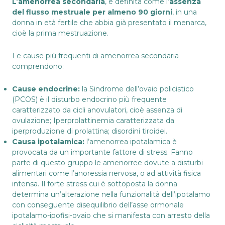
L’amenorrea secondaria
, è definita come l’
assenza
del flusso mestruale per almeno 90 giorni
, in una
donna in età fertile che abbia già presentato il menarca,
cioè la prima mestruazione.
Le cause più frequenti di amenorrea secondaria
comprendono:
Cause endocrine:
la
Sindrome dell’ovaio policistico
(PCOS) è il disturbo endocrino più frequente
caratterizzato da cicli anovulatori, cioè assenza di
ovulazione; Iperprolattinemia caratterizzata da
iperproduzione di prolattina; disordini tiroidei.
Causa ipotalamica:
l’amenorrea ipotalamica è
provocata da un importante fattore di stress. Fanno
parte di questo gruppo le amenorree dovute a disturbi
alimentari come l’anoressia nervosa, o ad attività fisica
intensa. Il forte stress cui è sottoposta la donna
determina un’alterazione nella funzionalità dell’ipotalamo
con conseguente disequilibrio dell’asse ormonale
ipotalamo-ipofisi-ovaio che si manifesta con arresto della