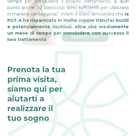
tempo per concludere il proprio trattamento, a quel
VISITE ONLINE 
punto anche 1-2 blastocisti sono sufficienti per utilizzarla
GRATIS
in maniera vantaggiosa”. Infatti è stato dimostrato che
la
L’estate è il momento 
perfetto per dar vita ai 
PGT-A ha risparmiato in molte coppie transfer inutili
tuoi sogni.
e potenzialmente rischiosi, oltre che mediamente
un mese di tempo per concludere con successo il
PRENOTA ORA
loro trattamento
.
Prenota la tua
prima visita,
siamo qui per
aiutarti a
realizzare il
tuo sogno