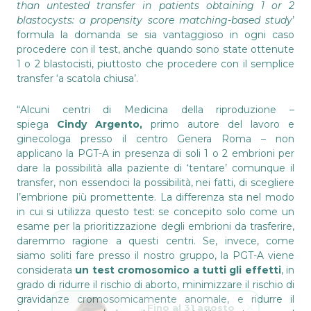
than untested transfer in patients obtaining 1 or 2
blastocysts: a propensity score matching-based study
’
formula la domanda se sia vantaggioso in ogni caso
procedere con il test, anche quando sono state ottenute
1 o 2 blastocisti, piuttosto che procedere con il semplice
transfer ‘a scatola chiusa’.
“Alcuni centri di Medicina della riproduzione –
spiega
Cindy Argento
,
primo autore del lavoro e
ginecologa presso il centro Genera Roma – non
applicano la PGT-A in presenza di soli 1 o 2 embrioni per
dare la possibilità alla paziente di ‘tentare’ comunque il
transfer, non essendoci la possibilità, nei fatti, di scegliere
l’embrione più promettente. La differenza sta nel modo
in cui si utilizza questo test: se concepito solo come un
esame per la prioritizzazione degli embrioni da trasferire,
daremmo ragione a questi centri. Se, invece, come
siamo soliti fare presso il nostro gruppo, la PGT-A viene
considerata
un test cromosomico a tutti gli effetti
, in
grado di ridurre il rischio di aborto, minimizzare il rischio di
gravidanze cromosomicamente anomale, e ridurre il
Fino al 31 agosto