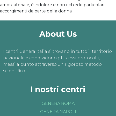
ambulatoriale, è indolore e non richiede particolari
accorgimenti da parte della donna.
About Us
Fino al 31 agosto
VISITE ONLINE 
GRATIS
I centri Genera Italia si trovano in tutto il territorio
L’estate è il momento 
perfetto per dar vita ai 
nazionale e condividono gli stessi protocolli,
tuoi sogni.
messi a punto attraverso un rigoroso metodo
PRENOTA ORA
scientifico.
I nostri centri
GENERA ROMA
GENERA NAPOLI