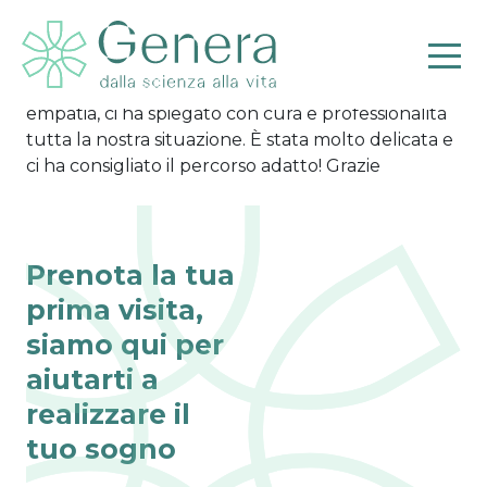
Francesca
Esperienza umana piacevolissima, la dott.sa Bruno
ha accolto tutti i nostri dubbi con professionalità e
empatia, ci ha spiegato con cura e professionalità
tutta la nostra situazione. È stata molto delicata e
ci ha consigliato il percorso adatto! Grazie
Pr
Prenota la tua
prima visita,
siamo qui per
aiutarti a
realizzare il
tuo sogno