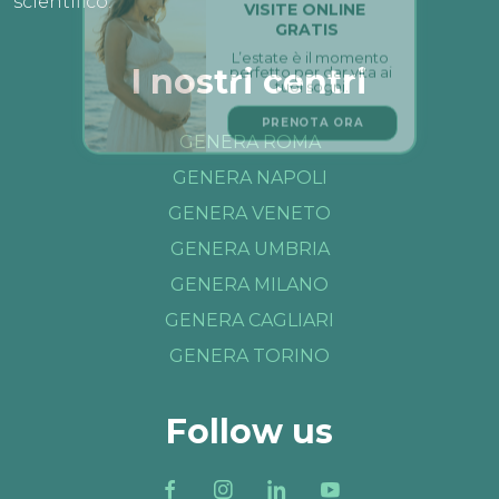
GRATIS
scientifico.
L’estate è il momento 
perfetto per dar vita ai 
tuoi sogni.
I nostri centri
PRENOTA ORA
GENERA ROMA
GENERA NAPOLI
GENERA VENETO
GENERA UMBRIA
GENERA MILANO
GENERA CAGLIARI
GENERA TORINO
Follow us