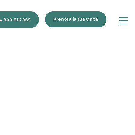
Prenota la tua visita
800 816 969
80
816
969