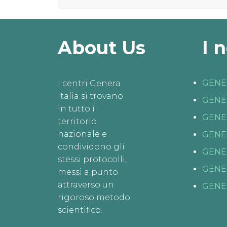
About Us
I 
GENE
I centri Genera
Italia si trovano
GENE
in tutto il
GENE
territorio
nazionale e
GENE
condividono gli
GENE
stessi protocolli,
GENE
messi a punto
attraverso un
GENE
rigoroso metodo
scientifico.