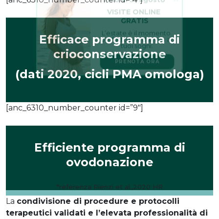
VISITE ONLINE 
GRATIS
L’estate è il momento 
perfetto per dar vita ai 
tuoi sogni.
Efficace programma di
crioconservazione
PRENOTA ORA
(dati 2020, cicli PMA omologa)
[anc_6310_number_counter id=”9″]
Efficiente programma di
ovodonazione
*referenza Rienzi et al.,2020 HR
La
condivisione di procedure e protocolli
terapeutici validati e l’elevata professionalità di