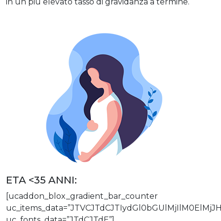
in un più elevato tasso di gravidanza a termine.
ETA <35 ANNI:
[ucaddon_blox_gradient_bar_counter
uc_items_data=”JTVCJTdCJTIydGl0bGUlMjIlM0El
uc_fonts_data=”JTdCJTdE”]