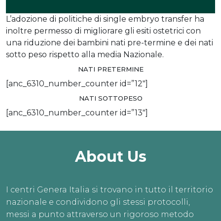
L’adozione di politiche di single embryo transfer ha
inoltre permesso di migliorare gli esiti ostetrici con
una riduzione dei bambini nati pre-termine e dei nati
sotto peso rispetto alla media Nazionale.
NATI PRETERMINE
[anc_6310_number_counter id=”12″]
NATI SOTTOPESO
[anc_6310_number_counter id=”13″]
About Us
I centri Genera Italia si trovano in tutto il territorio
nazionale e condividono gli stessi protocolli,
messi a punto attraverso un rigoroso metodo