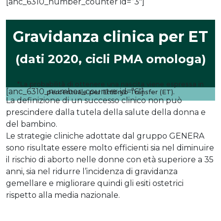
[anc_6310_number_counter id=”3″]
Gravidanza clinica per ET
(dati 2020, cicli PMA omologa)
*La probabilità di ottenere una nascita viene espressa in
[anc_6310_number_counter id=”6″]
percentuale per Embryo Transfer (ET).
La definizione di un successo clinico non può
prescindere dalla tutela della salute della donna e
del bambino.
Le strategie cliniche adottate dal gruppo GENERA
sono risultate essere molto efficienti sia nel diminuire
il rischio di aborto nelle donne con età superiore a 35
anni, sia nel ridurre l’incidenza di gravidanza
gemellare e migliorare quindi gli esiti ostetrici
rispetto alla media nazionale.