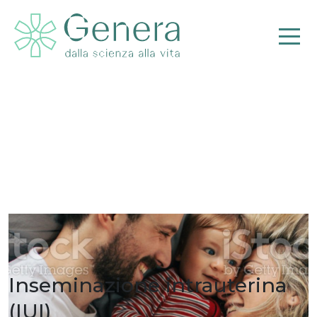
PMA con donazione di
gameti femminili
Inseminazione intrauterina
(IUI)