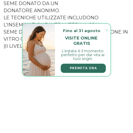
SEME DONATO DA UN
DONATORE ANONIMO.
LE TECNICHE UTILIZZATE INCLUDONO
L'INSEMINAZIONE INTRAUTERINA CON
Fino al 31 agosto
SEME DONATO (I LIVELLO) E LA FECONDAZIONE IN
VISITE ONLINE 
VITRO CON SEME DONATO
GRATIS
(II LIVELLO)
L’estate è il momento 
perfetto per dar vita ai 
tuoi sogni.
PRENOTA ORA