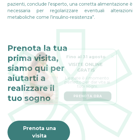
pazienti, conclude l’esperto, una corretta alimentazione è
necessaria per regolarizzare eventuali alterazioni
metaboliche come l’insulino-resistenza”.
Prenota la tua
Fino al 31 agosto
prima visita,
VISITE ONLINE 
GRATIS
siamo qui per
L’estate è il momento 
aiutarti a
perfetto per dar vita ai 
tuoi sogni.
realizzare il
PRENOTA ORA
tuo sogno
Prenota una
visita