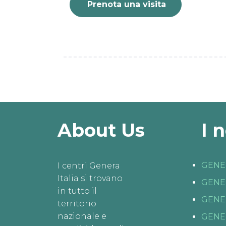
Prenota una visita
About Us
I 
GENE
I centri Genera
Italia si trovano
GENE
in tutto il
GENE
territorio
nazionale e
GENE