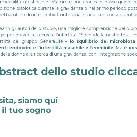
rmeabilità intestinale e infiammazione cronica di basso grado, c
 condizione disbiotica durante la gravidanza o nel primo periodo po
nel bambino di un microbiota intestinale sano, con conseguenti im
ineano gli autori dello studio, una migliore comprensione del ruolo
gie per prevenire o curare l’infertilità. “Secondo la nostra tesi –
rtilità del gruppo GeneraLife –
lo squilibrio del microbiota
nti endocrini e l’infertilità maschile e femminile
. Ma
è pos
della donna alla ricerca di una gravidanza, con l’integrazione specif
bstract dello studio clicc
sita, siamo qui
e il tuo sogno