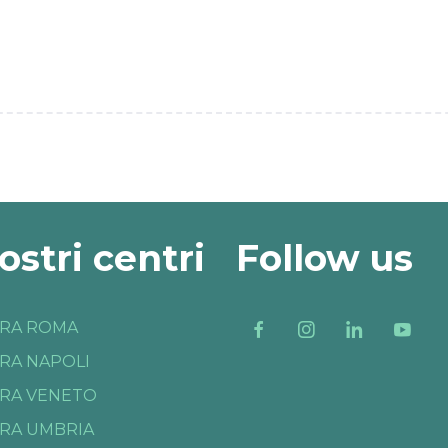
nostri centri
Follow us
RA ROMA
RA NAPOLI
RA VENETO
RA UMBRIA