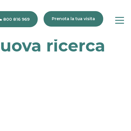
Prenota la tua visita
800 816 969
nuova ricerca
80
816
969