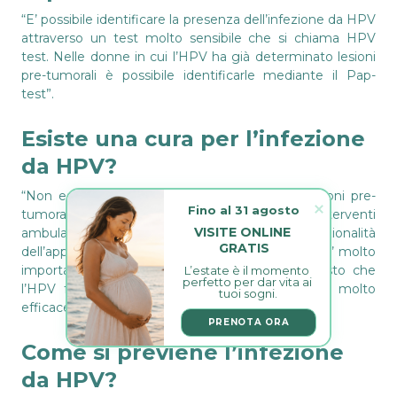
“E’ possibile identificare la presenza dell’infezione da HPV
attraverso un test molto sensibile che si chiama HPV
test. Nelle donne in cui l’HPV ha già determinato lesioni
pre-tumorali è possibile identificarle mediante il Pap-
test”.
Esiste una cura per l’infezione
da HPV?
“Non esiste una cura per tale infezione. Le lesioni pre-
Fino al 31 agosto
tumorali possono essere rimosse con interventi
VISITE ONLINE 
ambulatoriali, rispettando l’integrità e la funzionalità
GRATIS
dell’apparato riproduttivo, nelle giovani pazienti. E’ molto
importante la diagnosi precoce. Ed è per questo che
L’estate è il momento 
perfetto per dar vita ai 
l’HPV fa parte di un programma di screening molto
tuoi sogni.
efficace sul territorio”.
PRENOTA ORA
Come si previene l’infezione
da HPV?