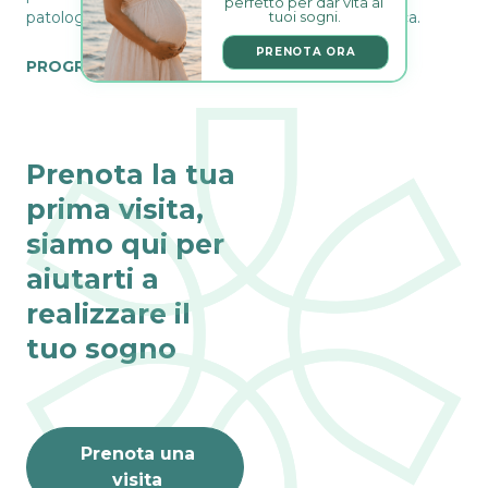
perfetto per dar vita ai 
tuoi sogni.
patologie anche in caso di predisposizione genetica.
PRENOTA ORA
PROGRAMMA
Prenota la tua
prima visita,
siamo qui per
aiutarti a
realizzare il
tuo sogno
Prenota una
visita