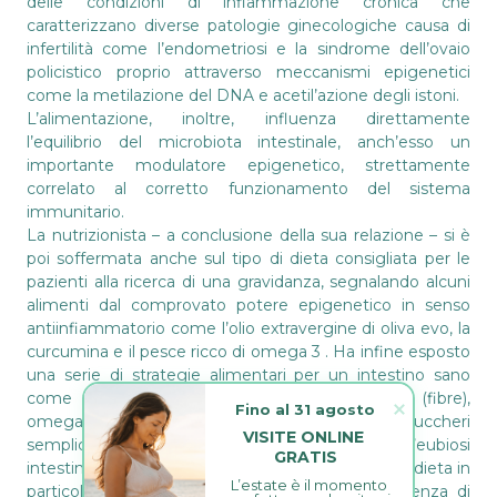
delle condizioni di infiammazione cronica che
caratterizzano diverse patologie ginecologiche causa di
infertilità come l’endometriosi e la sindrome dell’ovaio
policistico proprio attraverso meccanismi epigenetici
come la metilazione del DNA e acetil’azione degli istoni.
L’alimentazione, inoltre, influenza direttamente
l’equilibrio del microbiota intestinale, anch’esso un
importante modulatore epigenetico, strettamente
correlato al corretto funzionamento del sistema
immunitario.
La nutrizionista – a conclusione della sua relazione – si è
poi soffermata anche sul tipo di dieta consigliata per le
pazienti alla ricerca di una gravidanza, segnalando alcuni
alimenti dal comprovato potere epigenetico in senso
antiinfiammatorio come l’olio extravergine di oliva evo, la
curcumina e il pesce ricco di omega 3 . Ha infine esposto
una serie di strategie alimentari per un intestino sano
come per esempio una dieta ricca di verdure (fibre),
Fino al 31 agosto
omega-3, acidi grassi a catena corta e povera di zuccheri
VISITE ONLINE 
semplici per lo sviluppo e il mantenimento dell’eubiosi
GRATIS
intestinale, sottolineando come lo stile di vita, e la dieta in
L’estate è il momento 
particolare, possano aiutare a prevenire l’insorgenza di