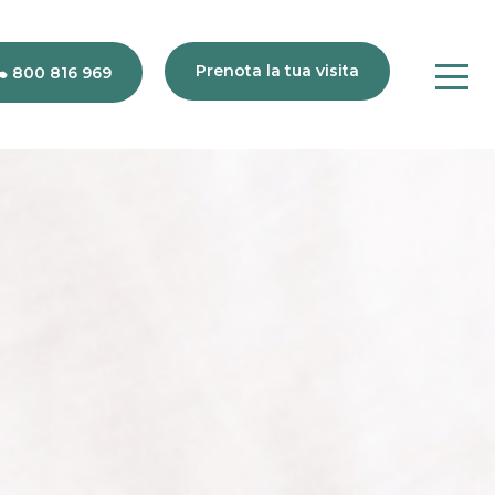
Prenota la tua visita
800 816 969
80
816
969